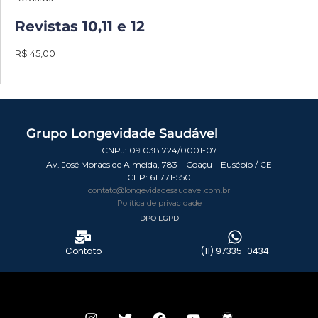
Revistas 10,11 e 12
R$ 45,00
Grupo Longevidade Saudável
CNPJ: 09.038.724/0001-07
Av. José Moraes de Almeida, 783 – Coaçu – Eusébio / CE
CEP:
61.771-550
contato@longevidadesaudavel.com.br
Política de privacidade
DPO LGPD
Contato
(11) 97335-0434