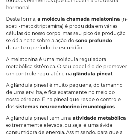
todos os elementos que compõem a orquestra
hormonal.
Desta forma,
a molécula chamada melatonina
(n-
acetil-metoxitriptamina) é produzida em várias
células do nosso corpo, mas seu pico de produção
se dá a noite sobre a ação do
sono profundo
durante o período de escuridão.
A melatonina é uma molécula reguladora
metabólica sistêmica. O seu papel é o de promover
um controle regulatório na
glândula pineal
.
A glândula pineal é muito pequena, do tamanho
de uma ervilha, e fica exatamente no meio do
nosso cérebro. É na pineal que reside o controle
dos
sistemas neuroendócrino imunológicos
.
A glândula pineal tem uma
atividade metabólica
extremamente elevada, ou seja, é uma ávida
consumidora de energia. Assim sendo, para que a