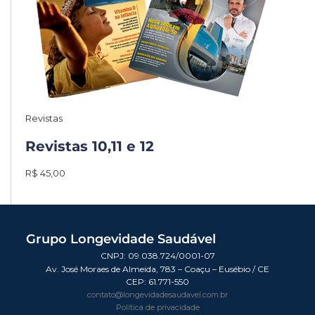
Revistas
Revistas 10,11 e 12
R$ 45,00
Grupo Longevidade Saudável
CNPJ: 09.038.724/0001-07
Av. José Moraes de Almeida, 783 – Coaçu – Eusébio / CE
CEP:
61.771-550
contato@longevidadesaudavel.com.br
Política de privacidade