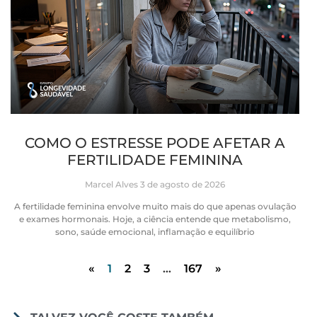
COMO O ESTRESSE PODE AFETAR A
FERTILIDADE FEMININA
Marcel Alves
3 de agosto de 2026
A fertilidade feminina envolve muito mais do que apenas ovulação
e exames hormonais. Hoje, a ciência entende que metabolismo,
sono, saúde emocional, inflamação e equilíbrio
«
1
2
3
…
167
»