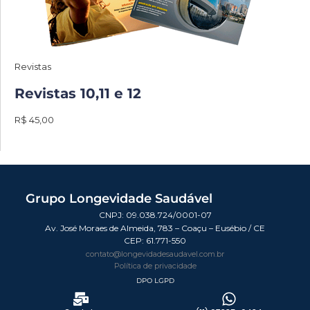
Revistas
Revistas 10,11 e 12
R$ 45,00
Grupo Longevidade Saudável
CNPJ: 09.038.724/0001-07
Av. José Moraes de Almeida, 783 – Coaçu – Eusébio / CE
CEP:
61.771-550
contato@longevidadesaudavel.com.br
Política de privacidade
DPO LGPD