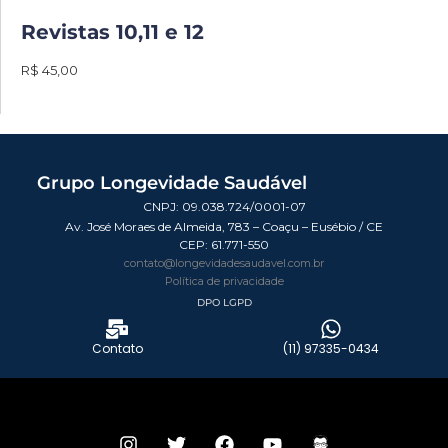
Revistas 10,11 e 12
R$ 45,00
Grupo Longevidade Saudável
CNPJ: 09.038.724/0001-07
Av. José Moraes de Almeida, 783 – Coaçu – Eusébio / CE
CEP:
61.771-550
contato@longevidadesaudavel.com.br
Política de privacidade
DPO LGPD
Contato
(11) 97335-0434