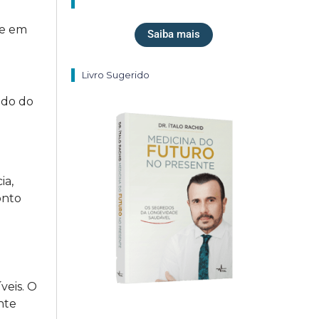
te em
Saiba mais
Livro Sugerido
ado do
ia,
onto
veis. O
nte