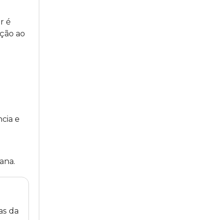
r é
ação ao
cia e
ana.
as da