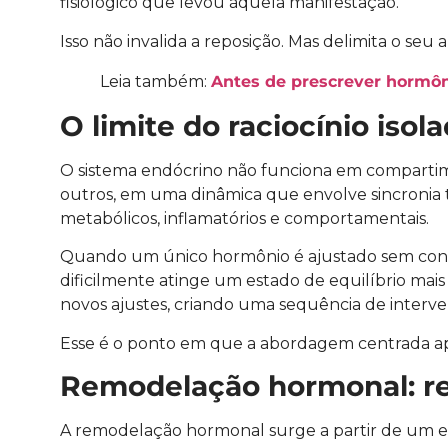
fisiológico que levou àquela manifestação.
Isso não invalida a reposição. Mas delimita o seu 
Leia também:
Antes de prescrever hormôni
O limite do raciocínio isol
O sistema endócrino não funciona em compartime
outros, em uma dinâmica que envolve sincronia te
metabólicos, inflamatórios e comportamentais.
Quando um único hormônio é ajustado sem consi
dificilmente atinge um estado de equilíbrio m
novos ajustes, criando uma sequência de interv
Esse é o ponto em que a abordagem centrada ape
Remodelação hormonal: res
A remodelação hormonal surge a partir de um en