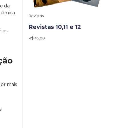
de da
inâmica
Revistas
Revistas 10,11 e 12
é os
R$ 45,00
ção
dor mais
,