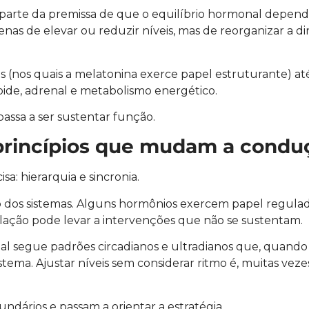
 parte da premissa de que o equilíbrio hormonal depen
penas de elevar ou reduzir níveis, mas de reorganizar a d
os (nos quais a melatonina exerce papel estruturante) at
oide, adrenal e metabolismo energético.
passa a ser sustentar função.
s princípios que mudam a condu
a: hierarquia e sincronia.
ão dos sistemas. Alguns hormônios exercem papel regula
relação pode levar a intervenções que não se sustentam.
nal segue padrões circadianos e ultradianos que, quando
ema. Ajustar níveis sem considerar ritmo é, muitas vezes
ndários e passam a orientar a estratégia.