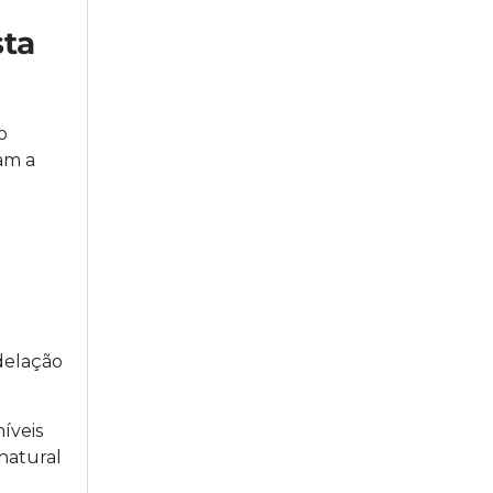
sta
o
am a
delação
íveis
natural