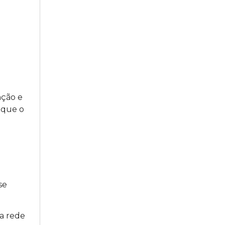
nção e
s que o
se
a rede