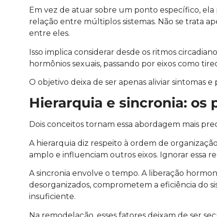
Em vez de atuar sobre um ponto específico, ela
relação entre múltiplos sistemas. Não se trata a
entre eles.
Isso implica considerar desde os ritmos circadian
hormônios sexuais, passando por eixos como tire
O objetivo deixa de ser apenas aliviar sintomas e 
Hierarquia e sincronia: o
Dois conceitos tornam essa abordagem mais precis
A hierarquia diz respeito à ordem de organizaç
amplo e influenciam outros eixos. Ignorar essa 
A sincronia envolve o tempo. A liberação hormo
desorganizados, comprometem a eficiência do sist
insuficiente.
Na remodelação, esses fatores deixam de ser secu