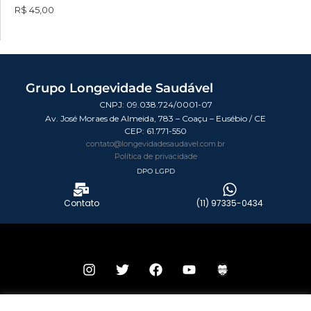
R$ 45,00
Grupo Longevidade Saudável
CNPJ: 09.038.724/0001-07
Av. José Moraes de Almeida, 783 – Coaçu – Eusébio / CE
CEP:
61.771-550
contato@longevidadesaudavel.com.br
Política de privacidade
DPO LGPD
Contato
(11) 97335-0434
© 2026 Todos os direitos reservados – Grupo Longevidade Saudável.