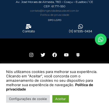
Av. José Moraes de Almeida, 783 – Coaçu – Eusébio / CE
CEP:
61.771-550
contato@longevidadesaudavel.com.br
Política de privacidade
DPO LGPD
Contato
(11) 97335-0434
© 2026 Todos os direitos reservados – Grupo Longevidade Saudável.
Nós utilizamos cookies para melhorar sua experiência.
Clicando em "Aceitar", você concorda com o
Desenvolvido por:
armazenamento de cookies no seu dispositivo para
melhorar sua experiência de navegação.
Política de
privacidade
Configurações de cookie
Aceitar