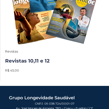
Revistas
Revistas 10,11 e 12
R$ 45,00
Grupo Longevidade Saudável
CNPJ: 09.038.724/0001-07
Av. José Moraes de Almeida, 783 – Coaçu – Eusébio / CE