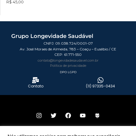
R$ 45,00
Grupo Longevidade Saudável
CNPJ: 09.038.724/0001-07
Av. José Moraes de Almeida, 783 – Coaçu – Eusébio / CE
CEP:
61.771-550
contato@longevidadesaudavel.com.br
Política de privacidade
DPO LGPD
Contato
(11) 97335-0434
© 2026 Todos os direitos reservados – Grupo Longevidade Saudável.