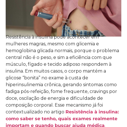
Resistência à insulina pode acontecer em
mulheres magras, mesmo com glicemia e
hemoglobina glicada normais, porque o problema
central não é o peso, e sim a eficiência com que
músculo, fígado e tecido adiposo respondem à
insulina. Em muitos casos, o corpo mantém a
glicose “bonita” no exame à custa de
hiperinsulinemia crônica, gerando sintomas como
fadiga pós-refeição, fome frequente, cravings por
doce, oscilação de energia e dificuldade de
composição corporal. Esse mecanismo já foi
contextualizado no artigo
Resistência à insulina:
como saber se tenho, quais exames realmente
importam e quando buscar ajuda médica
.