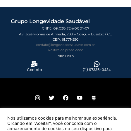
Grupo Longevidade Saudável
CNPJ: 09.038.724/0001-07
Av. José Moraes de Almeida, 783 – Coaçu – Eusébio / CE
CEP:
61.771-550
contato@longevidadesaudavel.com.br
Política de privacidade
DPO LGPD
Contato
(11) 97335-0434
© 2026 Todos os direitos reservados – Grupo Longevidade Saudável.
Nós utilizamos cookies para melhorar sua experiência.
Clicando em "Aceitar", você concorda com o
Desenvolvido por:
armazenamento de cookies no seu dispositivo para