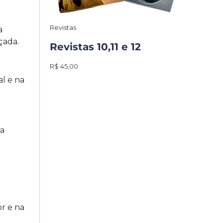
Revistas
a
çada.
Revistas 10,11 e 12
R$ 45,00
l e na
ra
r e na