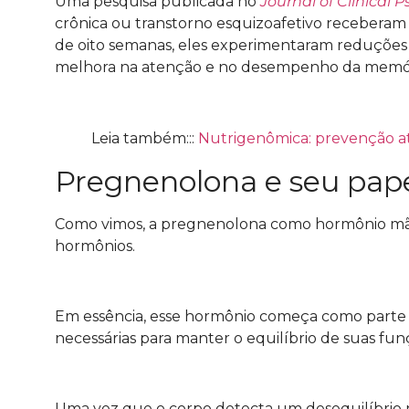
Uma pesquisa publicada no
Journal of Clinical P
crônica ou transtorno esquizoafetivo recebera
de oito semanas, eles experimentaram reduções 
melhora na atenção e no desempenho da memór
Leia também:::
Nutrigenômica: prevenção a
Pregnenolona e seu papel
Como vimos, a pregnenolona como hormônio mãe
hormônios.
Em essência, esse hormônio começa como parte da
necessárias para manter o equilíbrio de suas fun
Uma vez que o corpo detecta um desequilíbrio n