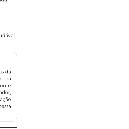
audável
as da
ro na
tou e
ador,
uação
passa