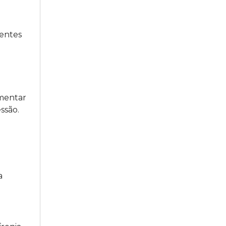
entes
mentar
ssão.
a