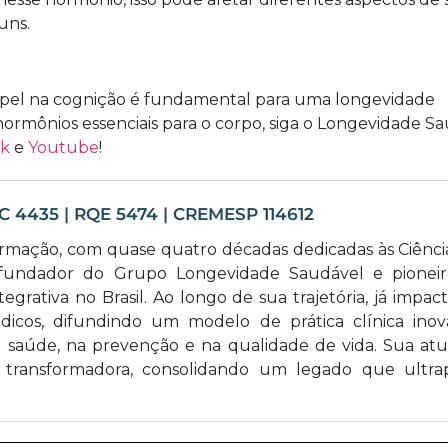
guns.
apel na cognição é fundamental para uma longevidade
 hormônios essenciais para o corpo, siga o Longevidade S
ok
e
Youtube
!
EC 4435 | RQE 5474 | CREMESP 114612
ormação, com quase quatro décadas dedicadas às Ciênci
fundador do Grupo Longevidade Saudável e pionei
egrativa no Brasil. Ao longo de sua trajetória, já impac
cos, difundindo um modelo de prática clínica inov
saúde, na prevenção e na qualidade de vida. Sua at
ão transformadora, consolidando um legado que ultra