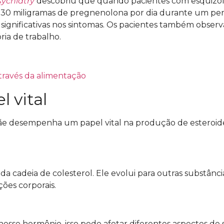
sychiatry
descobriu que quando pacientes com esquizof
m 30 miligramas de pregnenolona por dia durante um pe
significativas nos sintomas. Os pacientes também obser
ia de trabalho.
través da alimentação
 vital
 desempenha um papel vital na produção de esteroid
 cadeia de colesterol. Ele evolui para outras substânci
ções corporais.
esse hormônio, isso pode afetar diferentes aspectos de 