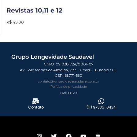
Revistas 10,11 e 12
R$ 45,00
Grupo Longevidade Saudável
CNPJ: 09.038.724/0001-07
Av. José Moraes de Almeida, 783 – Coaçu – Eusébio / CE
CEP:
61.771-550
contato@longevidadesaudavel.com.br
Política de privacidade
DPO LGPD
Contato
(11) 97335-0434