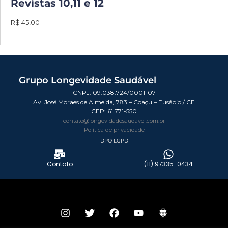
Revistas 10,11 e 12
R$ 45,00
Grupo Longevidade Saudável
CNPJ: 09.038.724/0001-07
Av. José Moraes de Almeida, 783 – Coaçu – Eusébio / CE
CEP:
61.771-550
contato@longevidadesaudavel.com.br
Política de privacidade
DPO LGPD
Contato
(11) 97335-0434