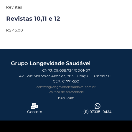
Revistas
Revistas 10,11 e 12
R$ 45,00
Grupo Longevidade Saudável
CNPJ: 09.038.724/0001-07
Av. José Moraes de Almeida, 783 – Coaçu – Eusébio / CE
CEP:
61.771-550
contato@longevidadesaudavel.com.br
Política de privacidade
DPO LGPD
Contato
(11) 97335-0434