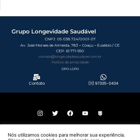
Grupo Longevidade Saudável
CNPJ: 09.038.724/0001-07
Av. José Moraes de Almeida, 783 – Coaçu – Eusébio / CE
CEP:
61.771-550
contato@longevidadesaudavel.com.br
Política de privacidade
DPO LGPD
Contato
(11) 97335-0434
© 2026 Todos os direitos reservados – Grupo Longevidade Saudável.
Nós utilizamos cookies para melhorar sua experiência.