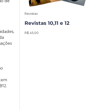
ão de
Revistas
Revistas 10,11 e 12
idades,
R$ 45,00
da
sações
ão
 tem
B12.