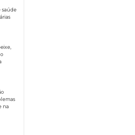
e saúde
árias
eixe,
mo
a
ão
oblemas
e na