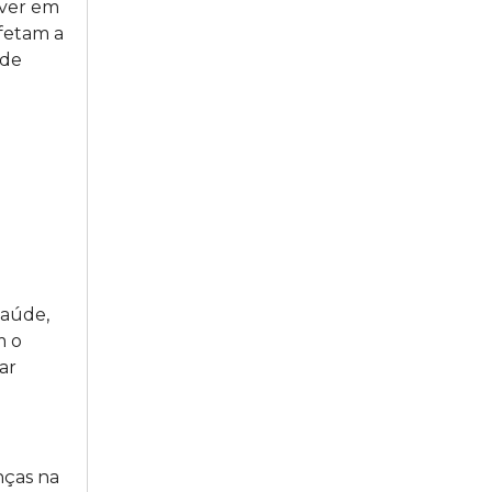
iver em
afetam a
 de
saúde,
m o
ar
nças na