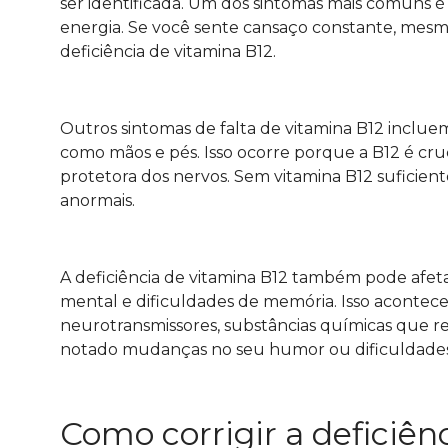
ser identificada. Um dos sintomas mais comuns é 
energia. Se você sente cansaço constante, mesmo
deficiência de vitamina B12.
Outros sintomas de falta de vitamina B12 inclu
como mãos e pés. Isso ocorre porque a B12 é cr
protetora dos nervos. Sem vitamina B12 suficien
anormais.
A deficiência de vitamina B12 também pode afe
mental e dificuldades de memória. Isso acontec
neurotransmissores, substâncias químicas que r
notado mudanças no seu humor ou dificuldades co
Como corrigir a deficiên