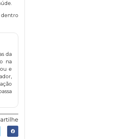
aúde.
 dentro
as da
ro na
tou e
ador,
uação
passa
rtilhe