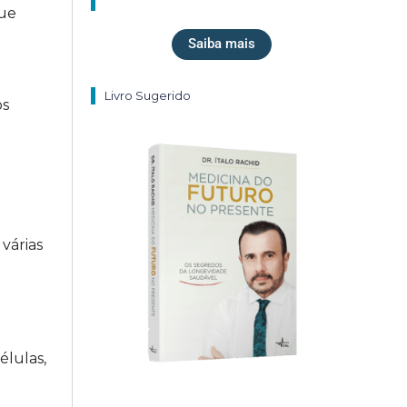
que
Saiba mais
Livro Sugerido
os
várias
élulas,