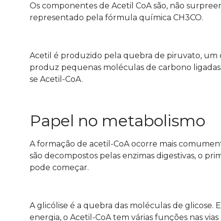
Os componentes de Acetil CoA são, não surpreen
representado pela fórmula química CH3CO.
Acetil é produzido pela quebra de piruvato, um
produz pequenas moléculas de carbono ligadas
se Acetil-CoA.
Papel no metabolismo
A formação de acetil-CoA ocorre mais comumente
são decompostos pelas enzimas digestivas, o prim
pode começar.
A glicólise é a quebra das moléculas de glicose
energia, o Acetil-CoA tem várias funções nas vias