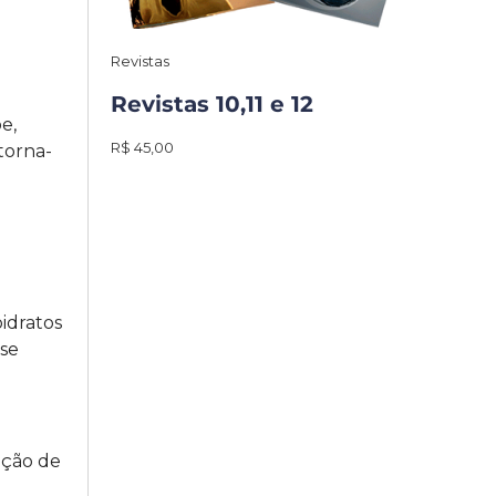
Revistas
Revistas 10,11 e 12
e,
R$ 45,00
torna-
idratos
ise
ução de