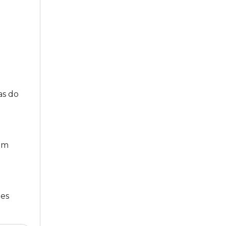
as do
tam
ões