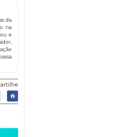
as da
ro na
tou e
ador,
uação
passa
rtilhe