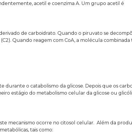
dentemente, acetil e coenzima A. Um grupo acetil é
 derivado de carboidrato. Quando o piruvato se decompõ
 (C2). Quando reagem com CoA, a molécula combinada 
 durante o catabolismo da glicose. Depois que os carbo
eiro estágio do metabolismo celular da glicose ou glicól
. Este mecanismo ocorre no citosol celular. Além da prod
 metabólicas, tais como: