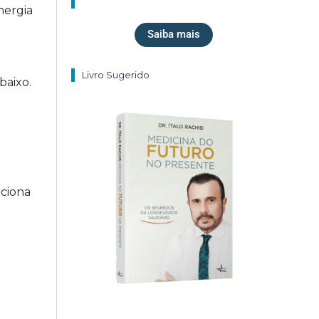
nergia
Saiba mais
Livro Sugerido
baixo.
iciona
e