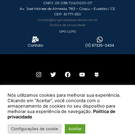
CNPJ: 09.038.724/0001-07
Av. José Moraes de Almeida, 783 – Coaçu – Eusébio / CE
CEP:
61.771-550
contato@longevidadesaudavel.com.br
Política de privacidade
DPO LGPD
Contato
(11) 97335-0434
© 2026 Todos os direitos reservados – Grupo Longevidade Saudável.
Nós utilizamos cookies para melhorar sua experiência.
Clicando em "Aceitar", você concorda com o
Desenvolvido por:
armazenamento de cookies no seu dispositivo para
melhorar sua experiência de navegação.
Política de
privacidade
Configurações de cookie
Aceitar