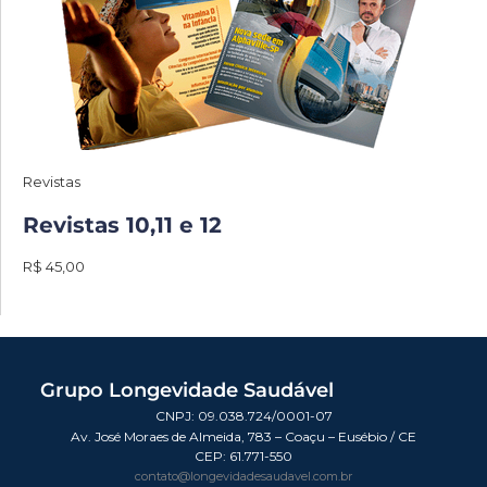
Revistas
Revistas 10,11 e 12
R$ 45,00
Grupo Longevidade Saudável
CNPJ: 09.038.724/0001-07
Av. José Moraes de Almeida, 783 – Coaçu – Eusébio / CE
CEP:
61.771-550
contato@longevidadesaudavel.com.br