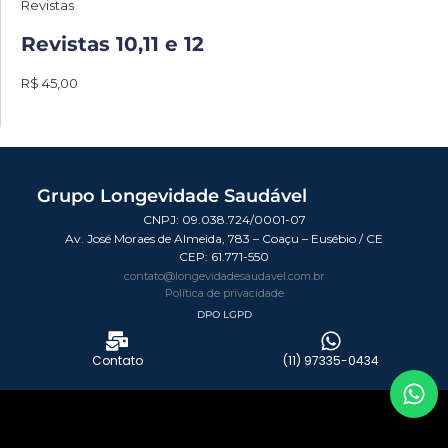
Revistas
Revistas 10,11 e 12
R$ 45,00
Grupo Longevidade Saudável
CNPJ: 09.038.724/0001-07
Av. José Moraes de Almeida, 783 – Coaçu – Eusébio / CE
CEP:
61.771-550
contato@longevidadesaudavel.com.br
Política de privacidade
DPO LGPD
Contato
(11) 97335-0434