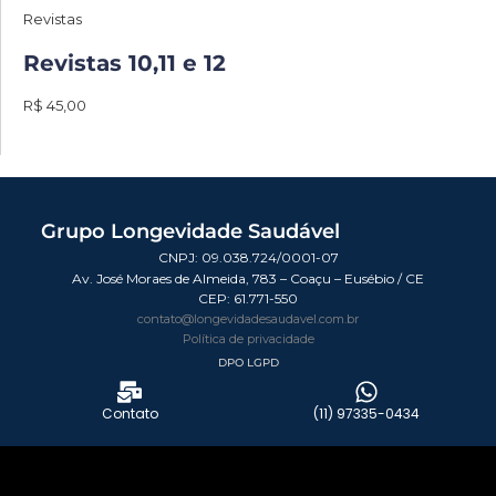
Revistas
Revistas 10,11 e 12
R$ 45,00
Grupo Longevidade Saudável
CNPJ: 09.038.724/0001-07
Av. José Moraes de Almeida, 783 – Coaçu – Eusébio / CE
CEP:
61.771-550
contato@longevidadesaudavel.com.br
Política de privacidade
DPO LGPD
Contato
(11) 97335-0434