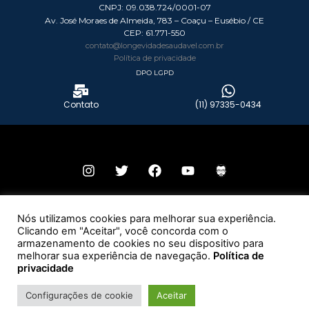
CNPJ: 09.038.724/0001-07
Av. José Moraes de Almeida, 783 – Coaçu – Eusébio / CE
CEP:
61.771-550
contato@longevidadesaudavel.com.br
Política de privacidade
DPO LGPD
Contato
(11) 97335-0434
© 2026 Todos os direitos reservados – Grupo Longevidade Saudável.
Nós utilizamos cookies para melhorar sua experiência.
Clicando em "Aceitar", você concorda com o
Desenvolvido por:
armazenamento de cookies no seu dispositivo para
melhorar sua experiência de navegação.
Política de
privacidade
Configurações de cookie
Aceitar