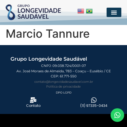
Marcio Tannure
Grupo Longevidade Saudável
CNPJ: 09.038.724/0001-07
Av. José Moraes de Almeida, 783 – Coaçu – Eusébio / CE
CEP:
61.771-550
contato@longevidadesaudavel.com.br
Política de privacidade
DPO LGPD
Contato
(11) 97335-0434