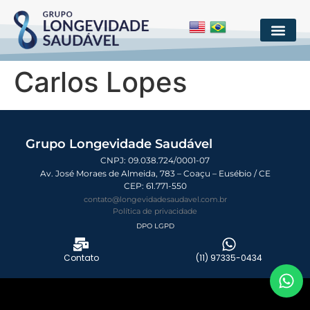
Carlos Lopes
Grupo Longevidade Saudável
CNPJ: 09.038.724/0001-07
Av. José Moraes de Almeida, 783 – Coaçu – Eusébio / CE
CEP:
61.771-550
contato@longevidadesaudavel.com.br
Política de privacidade
DPO LGPD
Contato
(11) 97335-0434