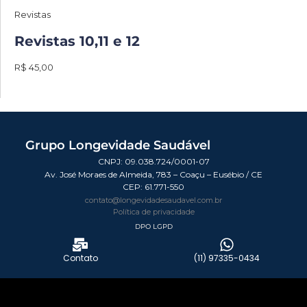
Revistas
Revistas 10,11 e 12
R$ 45,00
Grupo Longevidade Saudável
CNPJ: 09.038.724/0001-07
Av. José Moraes de Almeida, 783 – Coaçu – Eusébio / CE
CEP:
61.771-550
contato@longevidadesaudavel.com.br
Política de privacidade
DPO LGPD
Contato
(11) 97335-0434