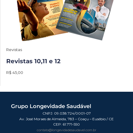
Revistas
Revistas 10,11 e 12
R$ 45,00
Grupo Longevidade Saudável
CNPJ: 09.038.724/0001-07
Av. José Moraes de Almeida, 783 – Coaçu – Eusébio / CE
CEP:
61.771-550
contato@longevidadesaudavel.com.br