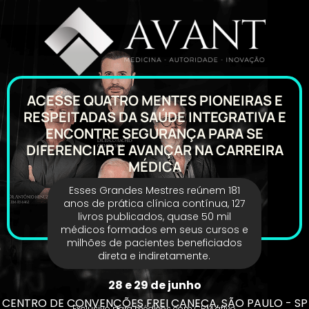
ACESSE QUATRO MENTES PIONEIRAS E
RESPEITADAS DA SAÚDE INTEGRATIVA E
ENCONTRE SEGURANÇA PARA SE
DIFERENCIAR E AVANÇAR NA CARREIRA
MÉDICA
Esses Grandes Mestres reúnem 181
anos de prática clínica contínua, 127
livros publicados, quase 50 mil
médicos formados em seus cursos e
milhões de pacientes beneficiados
direta e indiretamente.
28 e 29 de junho
CENTRO DE CONVENÇÕES FREI CANECA, SÃO PAULO - SP
Exclusivo para médicos com CRM ativo.